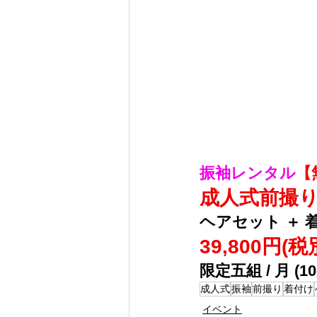
振袖レンタル
【
成人式前撮
ヘアセット ＋ 
39,800円(
限定五組 / 月 (1
成人式
振袖
前撮り
着付け
イベント