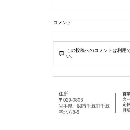
コメント
この投稿へのコメントは利用
い。
着物まち歩きイベント
住所
営
火
​〒029-0803
定
岩手県一関市千厩町千厩
月曜
字北方8-5